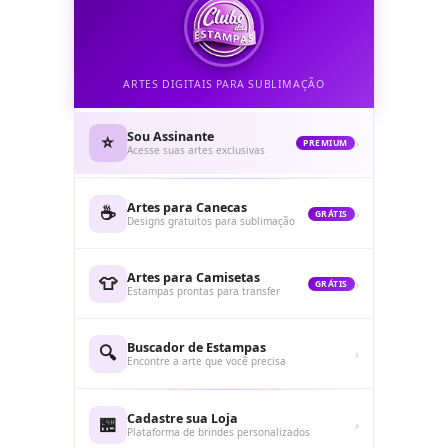
ARTES DIGITAIS PARA SUBLIMAÇÃO
Sou Assinante
⭐
›
PREMIUM
Acesse suas artes exclusivas
Artes para Canecas
☕
›
GRÁTIS
Designs gratuitos para sublimação
Artes para Camisetas
👕
›
GRÁTIS
Estampas prontas para transfer
Buscador de Estampas
🔍
›
Encontre a arte que você precisa
Cadastre sua Loja
🏪
›
Plataforma de brindes personalizados