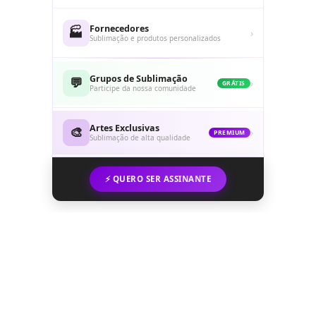
Fornecedores
🏭
›
Sublimação e produtos personalizados
Grupos de Sublimação
💬
›
GRÁTIS
Participe da nossa comunidade
Artes Exclusivas
🎨
›
PREMIUM
Sublimação de alta qualidade
⚡ QUERO SER ASSINANTE