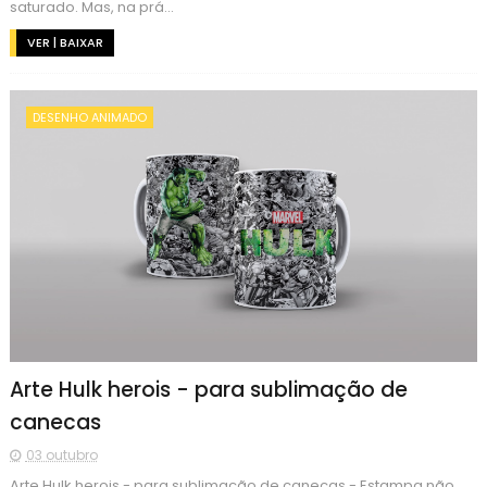
saturado. Mas, na prá...
VER | BAIXAR
DESENHO ANIMADO
Arte Hulk herois - para sublimação de
canecas
03 outubro
Arte Hulk herois - para sublimação de canecas - Estampa não