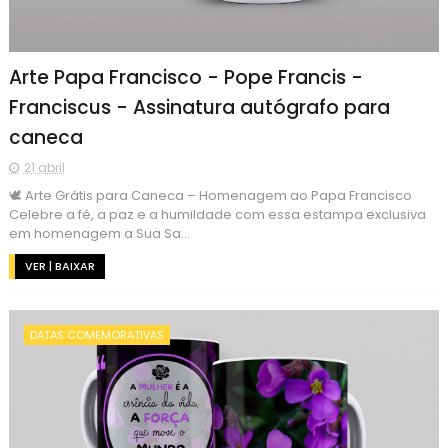
Arte Papa Francisco - Pope Francis -
Franciscus - Assinatura autógrafo para
caneca
21 abril
🕊️ Arte Grátis para Caneca – Homenagem ao Papa Francisco
Celebre a fé, a paz e a humildade com essa estampa exclusiva
em homenagem a Sua Sa...
VER | BAIXAR
DATAS COMEMORATIVAS