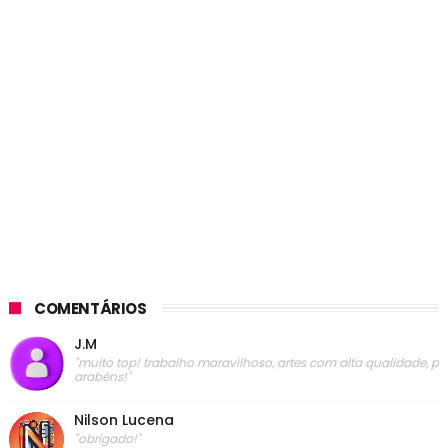
COMENTÁRIOS
J.M
"muito top! trabalho maravilhoso, artes com alta qualidade, p
arabéns!"
Nilson Lucena
"obrigado!"