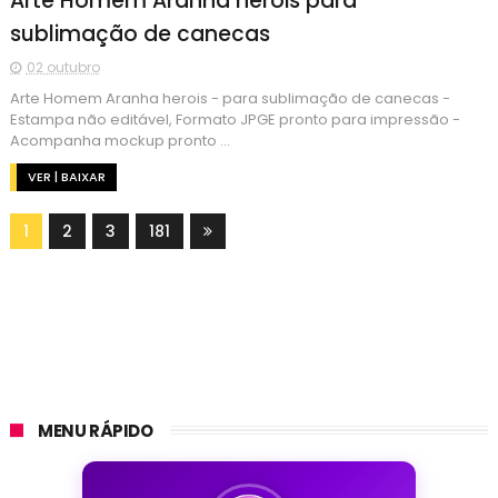
Arte Homem Aranha herois para
sublimação de canecas
02 outubro
Arte Homem Aranha herois - para sublimação de canecas -
Estampa não editável, Formato JPGE pronto para impressão -
Acompanha mockup pronto ...
VER | BAIXAR
1
2
3
181
MENU RÁPIDO