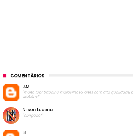
COMENTÁRIOS
J.M
"muito top! trabalho maravilhoso, artes com alta qualidade, p
arabéns!"
Nilson Lucena
"obrigado!"
Lili