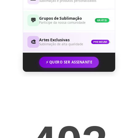
Sublimação e produtos personalizados
Grupos de Sublimação
💬
›
GRÁTIS
Participe da nossa comunidade
Artes Exclusivas
🎨
›
PREMIUM
Sublimação de alta qualidade
⚡ QUERO SER ASSINANTE