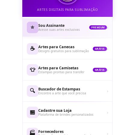
ARTES DIGITAIS PARA SUBLIMAÇÃO
Sou Assinante
⭐
›
PREMIUM
Acesse suas artes exclusivas
Artes para Canecas
☕
›
GRÁTIS
Designs gratuitos para sublimação
Artes para Camisetas
👕
›
GRÁTIS
Estampas prontas para transfer
Buscador de Estampas
🔍
›
Encontre a arte que você precisa
Cadastre sua Loja
🏪
›
Plataforma de brindes personalizados
Fornecedores
🏭
›