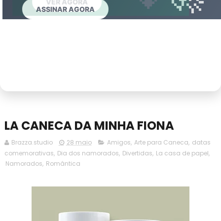
VER AGORA
QUERO REMOVER AGORA
ASSINAR CLUBE
ASSINAR AGORA
LA CANECA DA MINHA FIONA
Brazza.studio
28 maio
Amigos
,
Arte para Caneca
,
datas
comemorativas
,
Dia dos namorados
,
Divertidas
,
La casa de papel
,
Namorados
,
Romântica