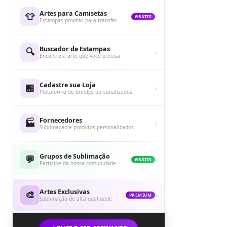
Artes para Camisetas
👕
›
GRÁTIS
Estampas prontas para transfer
Buscador de Estampas
🔍
›
Encontre a arte que você precisa
Cadastre sua Loja
🏪
›
Plataforma de brindes personalizados
Fornecedores
🏭
›
Sublimação e produtos personalizados
Grupos de Sublimação
💬
›
GRÁTIS
Participe da nossa comunidade
Artes Exclusivas
🎨
›
PREMIUM
Sublimação de alta qualidade