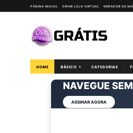
PÁGINA INICIAL
CRIAR LOJA VIRTUAL
GERADOR DE M
HOME
BÁSICO
CATEGORIAS
F
ARTES
NAVEGUE S
EXCLU
CL
VER AGORA
ASSINAR AGORA
QUERO REMOVER AGOR
ASSINAR CLUBE