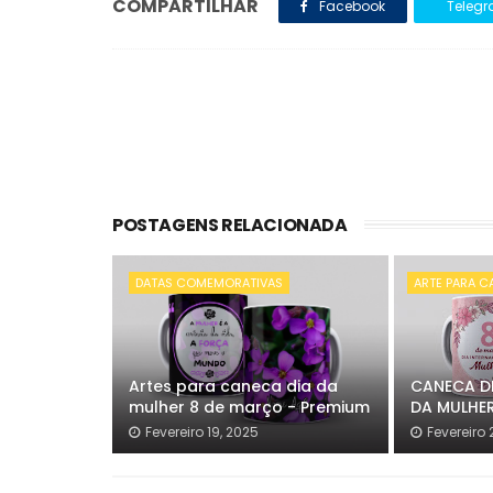
COMPARTILHAR
Facebook
Teleg
POSTAGENS RELACIONADA
DATAS COMEMORATIVAS
ARTE PARA 
Artes para caneca dia da
CANECA D
mulher 8 de março - Premium
DA MULHE
Fevereiro 19, 2025
Fevereiro 