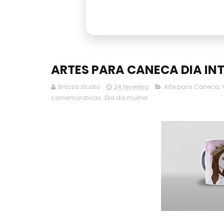
ARTES PARA CANECA DIA IN
Brazza.studio
24 fevereiro
Arte para Caneca
,
comemorativas
,
Dia da mulher