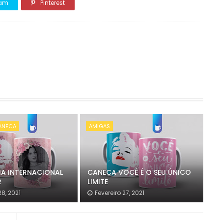
ram
Pinterest
CANECA
AMIGAS
IA INTERNACIONAL
CANECA VOCÊ É O SEU ÚNICO
R
LIMITE
28, 2021
Fevereiro 27, 2021