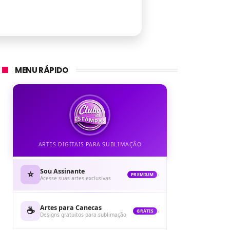
MENU RÁPIDO
ARTES DIGITAIS PARA SUBLIMAÇÃO
Sou Assinante
⭐
›
PREMIUM
Acesse suas artes exclusivas
Artes para Canecas
☕
›
GRÁTIS
Designs gratuitos para sublimação