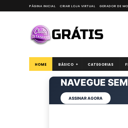
PÁGINA INICIAL
CRIAR LOJA VIRTUAL
GERADOR DE M
HOME
BÁSICO
CATEGORIAS
F
ARTES
NAVEGUE S
EXCLU
CL
VER AGORA
ASSINAR AGORA
QUERO REMOVER AGOR
ASSINAR CLUBE