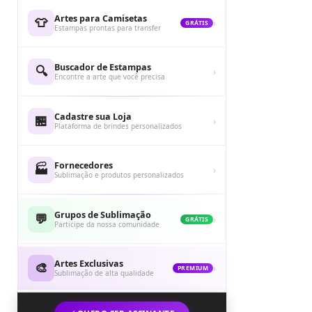
Artes para Camisetas
👕
›
GRÁTIS
Estampas prontas para transfer
Buscador de Estampas
🔍
›
Encontre a arte que você precisa
Cadastre sua Loja
🏪
›
Plataforma de brindes personalizados
Fornecedores
🏭
›
Sublimação e produtos personalizados
Grupos de Sublimação
💬
›
GRÁTIS
Participe da nossa comunidade
Artes Exclusivas
🎨
›
PREMIUM
Sublimação de alta qualidade