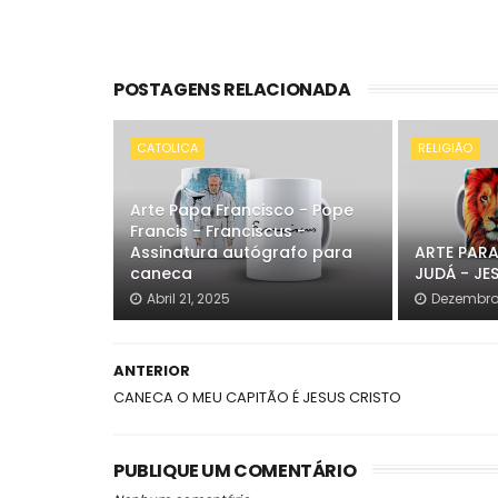
POSTAGENS RELACIONADA
CATOLICA
RELIGIÃO
Arte Papa Francisco - Pope
Francis - Franciscus -
Assinatura autógrafo para
ARTE PARA
caneca
JUDÁ - JE
Abril 21, 2025
Dezembro
ANTERIOR
CANECA O MEU CAPITÃO É JESUS CRISTO
PUBLIQUE UM COMENTÁRIO