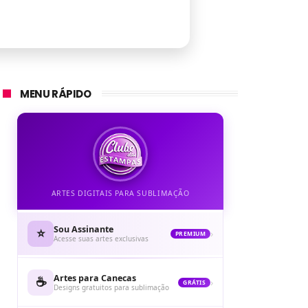
MENU RÁPIDO
ARTES DIGITAIS PARA SUBLIMAÇÃO
Sou Assinante
⭐
›
PREMIUM
Acesse suas artes exclusivas
Artes para Canecas
☕
›
GRÁTIS
Designs gratuitos para sublimação