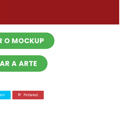
R O MOCKUP
AR A ARTE
ram
Pinterest