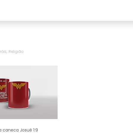
róis
,
Religião
a caneca Josué 1:9