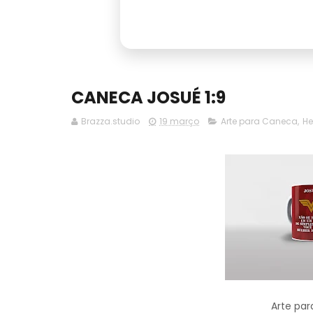
CANECA JOSUÉ 1:9
Brazza.studio
19 março
Arte para Caneca
,
He
Arte par