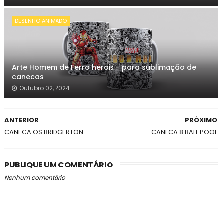
DESENHO ANIMADO
Arte Homem de Ferro herois - para sublimação de
canecas
Outubro 02, 2024
ANTERIOR
PRÓXIMO
CANECA OS BRIDGERTON
CANECA 8 BALL POOL
PUBLIQUE UM COMENTÁRIO
Nenhum comentário