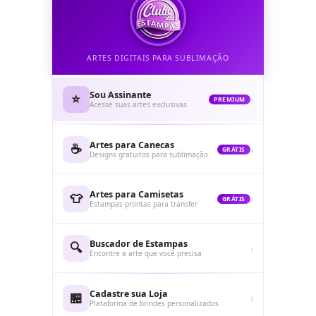
ARTES DIGITAIS PARA SUBLIMAÇÃO
Sou Assinante
⭐
›
PREMIUM
Acesse suas artes exclusivas
Artes para Canecas
☕
›
GRÁTIS
Designs gratuitos para sublimação
Artes para Camisetas
👕
›
GRÁTIS
Estampas prontas para transfer
Buscador de Estampas
🔍
›
Encontre a arte que você precisa
Cadastre sua Loja
🏪
›
Plataforma de brindes personalizados