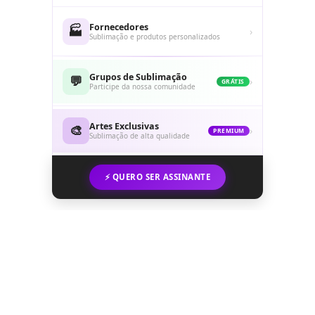
Fornecedores
🏭
›
Sublimação e produtos personalizados
Grupos de Sublimação
💬
›
GRÁTIS
Participe da nossa comunidade
Artes Exclusivas
🎨
›
PREMIUM
Sublimação de alta qualidade
⚡ QUERO SER ASSINANTE