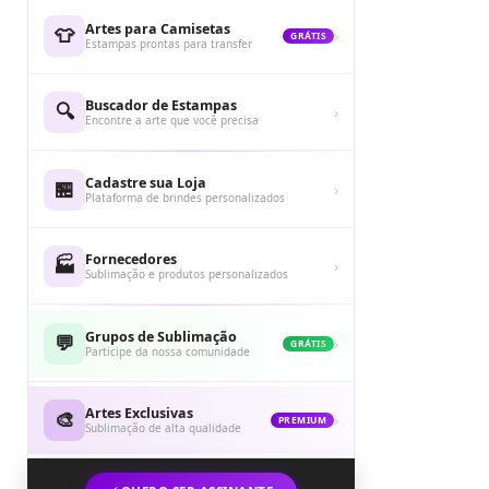
Artes para Camisetas
👕
›
GRÁTIS
Estampas prontas para transfer
Buscador de Estampas
🔍
›
Encontre a arte que você precisa
Cadastre sua Loja
🏪
›
Plataforma de brindes personalizados
Fornecedores
🏭
›
Sublimação e produtos personalizados
Grupos de Sublimação
💬
›
GRÁTIS
Participe da nossa comunidade
Artes Exclusivas
🎨
›
PREMIUM
Sublimação de alta qualidade