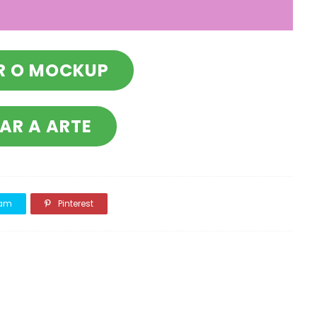
R O MOCKUP
AR A ARTE
ram
Pinterest