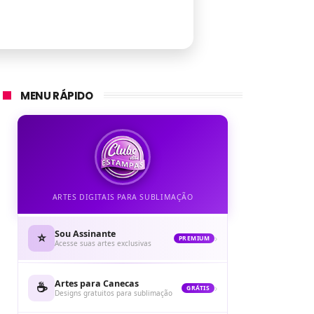
MENU RÁPIDO
ARTES DIGITAIS PARA SUBLIMAÇÃO
Sou Assinante
⭐
›
PREMIUM
Acesse suas artes exclusivas
Artes para Canecas
☕
›
GRÁTIS
Designs gratuitos para sublimação