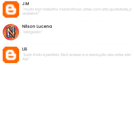
J.M
"muito top! trabalho maravilhoso, artes com alta qualidade, p
arabéns!"
Nilson Lucena
"obrigado!"
Lili
"tudo lindo e perfeito, fácil acesso e a resolução das artes são
top"