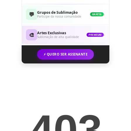
Grupos de Sublimação
💬
›
GRÁTIS
Participe da nossa comunidade
Artes Exclusivas
🎨
›
PREMIUM
Sublimação de alta qualidade
⚡ QUERO SER ASSINANTE