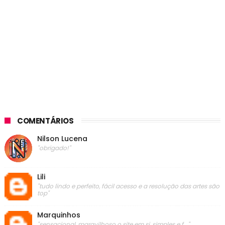
COMENTÁRIOS
Nilson Lucena
"obrigado!"
Lili
"tudo lindo e perfeito, fácil acesso e a resolução das artes são
top"
Marquinhos
"sensacional, maravilhoso o site em si, simples e f..."