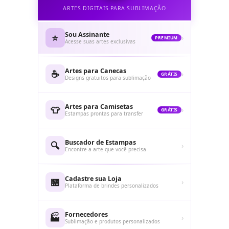
ARTES DIGITAIS PARA SUBLIMAÇÃO
Sou Assinante
⭐
›
PREMIUM
Acesse suas artes exclusivas
Artes para Canecas
☕
›
GRÁTIS
Designs gratuitos para sublimação
Artes para Camisetas
👕
›
GRÁTIS
Estampas prontas para transfer
Buscador de Estampas
🔍
›
Encontre a arte que você precisa
Cadastre sua Loja
🏪
›
Plataforma de brindes personalizados
Fornecedores
🏭
›
Sublimação e produtos personalizados