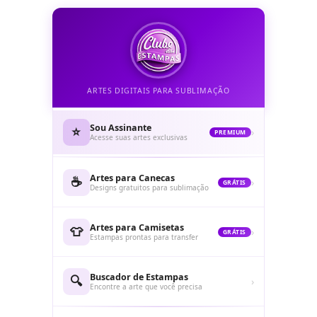
ARTES DIGITAIS PARA SUBLIMAÇÃO
Sou Assinante
⭐
›
PREMIUM
Acesse suas artes exclusivas
Artes para Canecas
☕
›
GRÁTIS
Designs gratuitos para sublimação
Artes para Camisetas
👕
›
GRÁTIS
Estampas prontas para transfer
Buscador de Estampas
🔍
›
Encontre a arte que você precisa