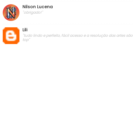
Nilson Lucena
"obrigado!"
Lili
"tudo lindo e perfeito, fácil acesso e a resolução das artes são
top"