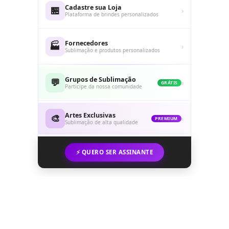
Cadastre sua Loja
🏪
›
Plataforma de brindes personalizados
Fornecedores
🏭
›
Sublimação e produtos personalizados
Grupos de Sublimação
💬
›
GRÁTIS
Participe da nossa comunidade
Artes Exclusivas
🎨
›
PREMIUM
Sublimação de alta qualidade
⚡ QUERO SER ASSINANTE