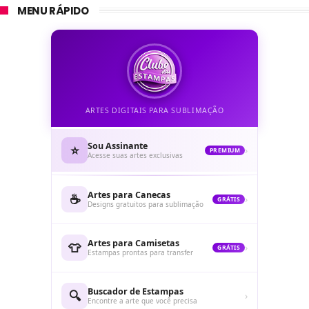
MENU RÁPIDO
ARTES DIGITAIS PARA SUBLIMAÇÃO
Sou Assinante
⭐
›
PREMIUM
Acesse suas artes exclusivas
Artes para Canecas
☕
›
GRÁTIS
Designs gratuitos para sublimação
Artes para Camisetas
👕
›
GRÁTIS
Estampas prontas para transfer
Buscador de Estampas
🔍
›
Encontre a arte que você precisa