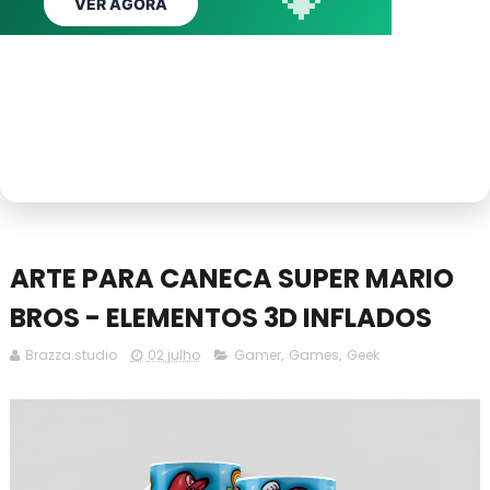
VER AGORA
QUERO REMOVER AGORA
ASSINAR CLUBE
ASSINAR AGORA
ARTE PARA CANECA SUPER MARIO
BROS - ELEMENTOS 3D INFLADOS
Brazza.studio
02 julho
Gamer
,
Games
,
Geek