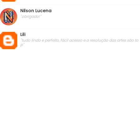
Nilson Lucena
"obrigado!"
Lili
"tudo lindo e perfeito, fácil acesso e a resolução das artes são to
p"