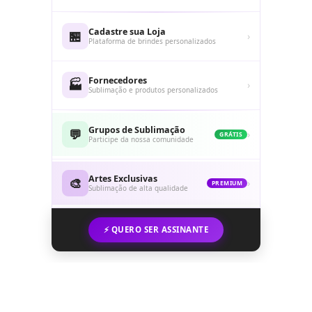
Cadastre sua Loja
🏪
›
Plataforma de brindes personalizados
Fornecedores
🏭
›
Sublimação e produtos personalizados
Grupos de Sublimação
💬
›
GRÁTIS
Participe da nossa comunidade
Artes Exclusivas
🎨
›
PREMIUM
Sublimação de alta qualidade
⚡ QUERO SER ASSINANTE