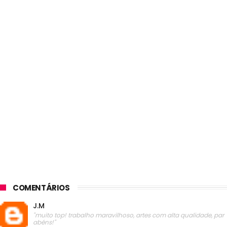
COMENTÁRIOS
J.M
"muito top! trabalho maravilhoso, artes com alta qualidade, par
abéns!"