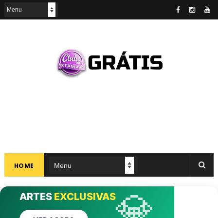
HOME
CLUBE DAS
💎
ARTES
EXCLUSIVAS
ANÚNCIOS
ESTAMPAS
INTERRUPÇÕES