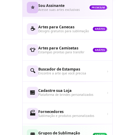
Sou Assinante
⭐
›
PREMIUM
Acesse suas artes exclusivas
Artes para Canecas
☕
›
GRÁTIS
Designs gratuitos para sublimação
Artes para Camisetas
👕
›
GRÁTIS
Estampas prontas para transfer
Buscador de Estampas
🔍
›
Encontre a arte que você precisa
Cadastre sua Loja
🏪
›
Plataforma de brindes personalizados
Fornecedores
🏭
›
Sublimação e produtos personalizados
Grupos de Sublimação
💬
›
GRÁTIS