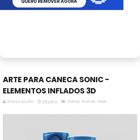
QUERO REMOVER AGORA
VER AGORA
ASSINAR CLUBE
ASSINAR AGORA
ARTE PARA CANECA SONIC -
ELEMENTOS INFLADOS 3D
Brazza.studio
09 julho
Game
,
Gamer
,
Geek