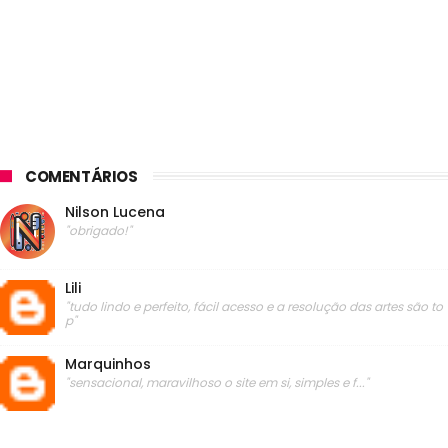
COMENTÁRIOS
Nilson Lucena
"obrigado!"
Lili
"tudo lindo e perfeito, fácil acesso e a resolução das artes são to
p"
Marquinhos
"sensacional, maravilhoso o site em si, simples e f..."