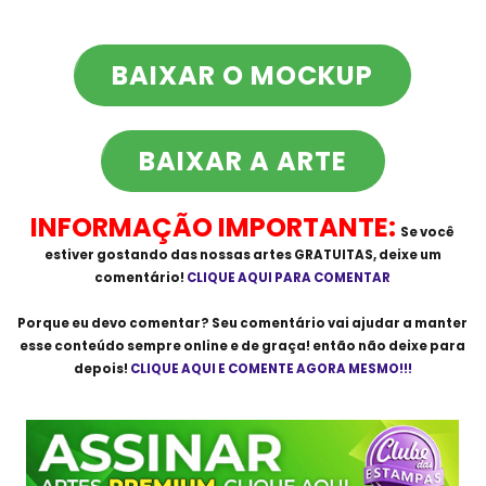
BAIXAR O MOCKUP
BAIXAR A ARTE
INFORMAÇÃO IMPORTANTE:
Se você
estiver gostando das nossas artes
GRATUITAS
, deixe um
comentário!
CLIQUE AQUI PARA COMENTAR
Porque eu devo comentar? Seu comentário vai ajudar a manter
esse conteúdo sempre online e de graça! então não deixe para
depois!
CLIQUE AQUI E COMENTE AGORA MESMO!!!