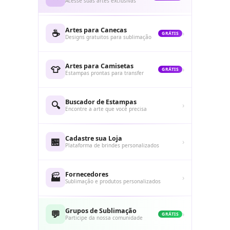
Acesse suas artes exclusivas
Artes para Canecas
☕
›
GRÁTIS
Designs gratuitos para sublimação
Artes para Camisetas
👕
›
GRÁTIS
Estampas prontas para transfer
Buscador de Estampas
🔍
›
Encontre a arte que você precisa
Cadastre sua Loja
🏪
›
Plataforma de brindes personalizados
Fornecedores
🏭
›
Sublimação e produtos personalizados
Grupos de Sublimação
💬
›
GRÁTIS
Participe da nossa comunidade