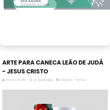
VER AGORA
QUERO REMOVER AGORA
ASSINAR CLUBE
ASSINAR AGORA
ARTE PARA CANECA LEÃO DE JUDÁ
- JESUS CRISTO
Brazza.studio
08 dezembro
Religião
,
Yeshua