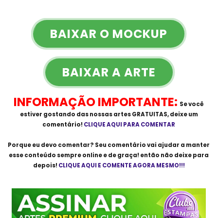
BAIXAR O MOCKUP
BAIXAR A ARTE
INFORMAÇÃO IMPORTANTE:
Se você
estiver gostando das nossas artes
GRATUITAS
, deixe um
comentário!
CLIQUE AQUI PARA COMENTAR
Porque eu devo comentar? Seu comentário vai ajudar a manter
esse conteúdo sempre online e de graça! então não deixe para
depois!
CLIQUE AQUI E COMENTE AGORA MESMO!!!