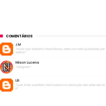
COMENTÁRIOS
J.M
"muito top! trabalho maravilhoso, artes com alta qualidade, par
abéns!"
Nilson Lucena
"obrigado!"
Lili
"tudo lindo e perfeito, fácil acesso e a resolução das artes são to
p"