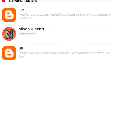
COMENTÁRIOS
J.M
"muito top! trabalho maravilhoso, artes com alta qualidade, p
arabéns!"
Nilson Lucena
"obrigado!"
Lili
"tudo lindo e perfeito, fácil acesso e a resolução das artes são
top"