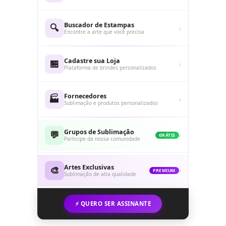
Buscador de Estampas
🔍
›
Encontre a arte que você precisa
Cadastre sua Loja
🏪
›
Plataforma de brindes personalizados
Fornecedores
🏭
›
Sublimação e produtos personalizados
Grupos de Sublimação
💬
›
GRÁTIS
Participe da nossa comunidade
Artes Exclusivas
🎨
›
PREMIUM
Sublimação de alta qualidade
⚡ QUERO SER ASSINANTE