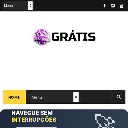
HOME
NAVEGUE SEM
CLUBE DAS
💎
🚀
ARTES
EXCLUSIVAS
ANÚNCIOS
INTERRUPÇÕES
ESTAMPAS