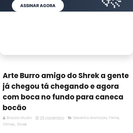
VER AGORA
QUERO REMOVER AGORA
ASSINAR AGORA
ASSINAR CLUBE
Arte Burro amigo do Shrek a gente
já chegou tá chegando e agora
com boca no fundo para caneca
bocão
Brazza.studio
25 novembro
Desenho Animado
,
Filme
,
Filmes
,
Shrek