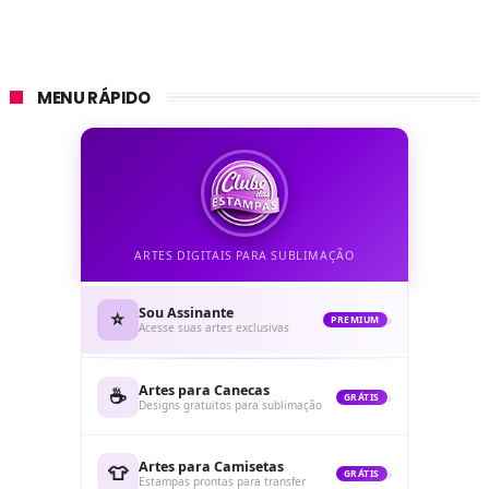
MENU RÁPIDO
ARTES DIGITAIS PARA SUBLIMAÇÃO
Sou Assinante
⭐
›
PREMIUM
Acesse suas artes exclusivas
Artes para Canecas
☕
›
GRÁTIS
Designs gratuitos para sublimação
Artes para Camisetas
👕
›
GRÁTIS
Estampas prontas para transfer