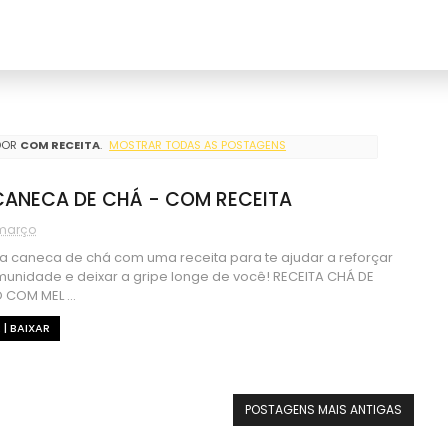
DOR
COM RECEITA
.
MOSTRAR TODAS AS POSTAGENS
CANECA DE CHÁ - COM RECEITA
 março
La caneca de chá com uma receita para te ajudar a reforçar
munidade e deixar a gripe longe de você! RECEITA CHÁ DE
 COM MEL ...
 | BAIXAR
POSTAGENS MAIS ANTIGAS