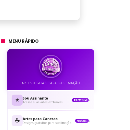
MENU RÁPIDO
ARTES DIGITAIS PARA SUBLIMAÇÃO
Sou Assinante
⭐
›
PREMIUM
Acesse suas artes exclusivas
Artes para Canecas
☕
›
GRÁTIS
Designs gratuitos para sublimação