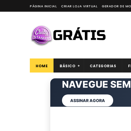
PÁGINA INICIAL
CRIAR LOJA VIRTUAL
GERADOR DE M
HOME
BÁSICO
CATEGORIAS
F
NAVEGUE SE
ARTES
EXCL
CL
ASSINAR AGORA
VER AGORA
QUERO REMOVER AGOR
ASSINAR CLUBE