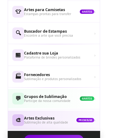
Artes para Camisetas
👕
›
GRÁTIS
Estampas prontas para transfer
Buscador de Estampas
🔍
›
Encontre a arte que você precisa
Cadastre sua Loja
🏪
›
Plataforma de brindes personalizados
Fornecedores
🏭
›
Sublimação e produtos personalizados
Grupos de Sublimação
💬
›
GRÁTIS
Participe da nossa comunidade
Artes Exclusivas
🎨
›
PREMIUM
Sublimação de alta qualidade