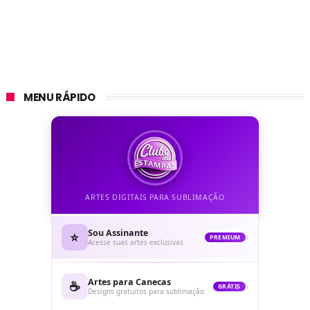
MENU RÁPIDO
ARTES DIGITAIS PARA SUBLIMAÇÃO
Sou Assinante
⭐
›
PREMIUM
Acesse suas artes exclusivas
Artes para Canecas
☕
›
GRÁTIS
Designs gratuitos para sublimação