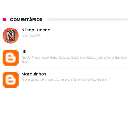
COMENTÁRIOS
Nilson Lucena
"obrigado!"
Lili
"tudo lindo e perfeito, fácil acesso e a resolução das artes são
top"
Marquinhos
"sensacional, maravilhoso o site em si, simples e f..."