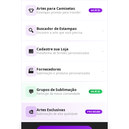
Artes para Camisetas
👕
›
GRÁTIS
Estampas prontas para transfer
Buscador de Estampas
🔍
›
Encontre a arte que você precisa
Cadastre sua Loja
🏪
›
Plataforma de brindes personalizados
Fornecedores
🏭
›
Sublimação e produtos personalizados
Grupos de Sublimação
💬
›
GRÁTIS
Participe da nossa comunidade
Artes Exclusivas
🎨
›
PREMIUM
Sublimação de alta qualidade