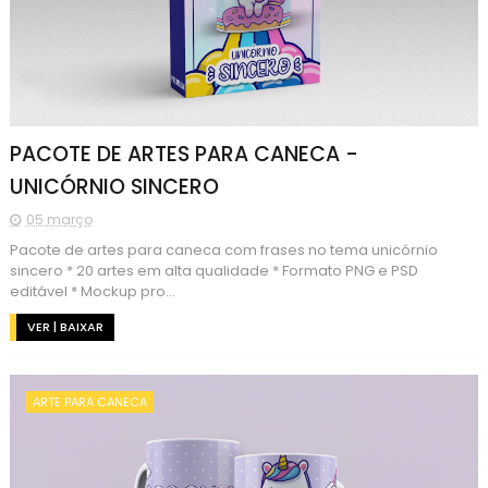
PACOTE DE ARTES PARA CANECA -
UNICÓRNIO SINCERO
05 março
Pacote de artes para caneca com frases no tema unicórnio
sincero * 20 artes em alta qualidade * Formato PNG e PSD
editável * Mockup pro...
VER | BAIXAR
ARTE PARA CANECA