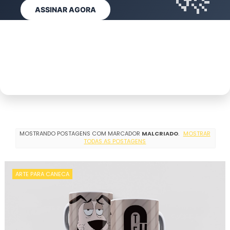
QUERO REMOVER AGORA
VER AGORA
ASSINAR AGORA
ASSINAR CLUBE
MOSTRANDO POSTAGENS COM MARCADOR
MALCRIADO
.
MOSTRAR
TODAS AS POSTAGENS
ARTE PARA CANECA