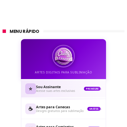
MENU RÁPIDO
ARTES DIGITAIS PARA SUBLIMAÇÃO
Sou Assinante
⭐
›
PREMIUM
Acesse suas artes exclusivas
Artes para Canecas
☕
›
GRÁTIS
Designs gratuitos para sublimação
Artes para Camisetas