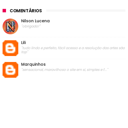
COMENTÁRIOS
Nilson Lucena
"obrigado!"
Lili
"tudo lindo e perfeito, fácil acesso e a resolução das artes são
top"
Marquinhos
"sensacional, maravilhoso o site em si, simples e f..."