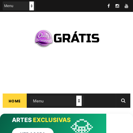
HOME
CLUBE DAS
💎
ARTES
EXCLUSIVAS
ANÚNCIOS
ESTAMPAS
INTERRUPÇÕES