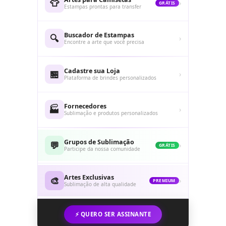
👕
›
GRÁTIS
Estampas prontas para transfer
Buscador de Estampas
🔍
›
Encontre a arte que você precisa
Cadastre sua Loja
🏪
›
Plataforma de brindes personalizados
Fornecedores
🏭
›
Sublimação e produtos personalizados
Grupos de Sublimação
💬
›
GRÁTIS
Participe da nossa comunidade
Artes Exclusivas
🎨
›
PREMIUM
Sublimação de alta qualidade
⚡ QUERO SER ASSINANTE